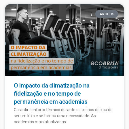
ARTIGOS
O impacto da climatização na
fidelização e no tempo de
permanência em academias
Garantir conforto térmico durante os treinos deixou de
ser um luxo e se tornou uma necessidade. As
academias mais atualizadas