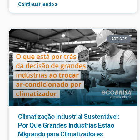
Continuar lendo »
ARTIGOS
Climatização Industrial Sustentável:
Por Que Grandes Indústrias Estão
Migrando para Climatizadores