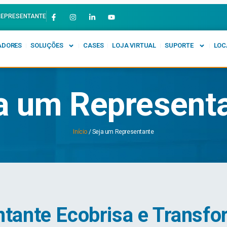
REPRESENTANTE
ADORES
SOLUÇÕES
CASES
LOJA VIRTUAL
SUPORTE
LOC
a um Represent
Início
/ Seja um Representante
tante Ecobrisa e Transf