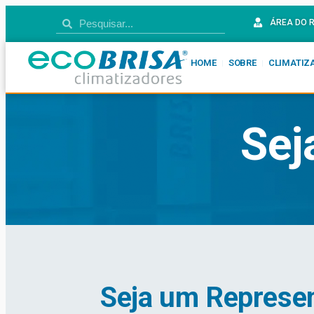
ÁREA DO 
HOME
SOBRE
CLIMATIZ
Sej
Seja um Represen