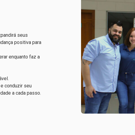
xpandirá seus
dança positiva para
rar enquanto faz a
ável.
 e conduzir seu
idade a cada passo.