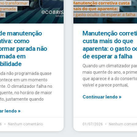
 de manutenção
Manutenção corret
tiva: como
custa mais do que
ormar parada não
aparenta: o gasto o
amada em
de esperar a falha
ibilidade
Quando um climatizador par
mais quente do ano, a prime
da não programada quase
que aparece é a do conserto.
contece em um momento
visível e parece pontual,
te. O climatizador falha no
quente, no horário de maior
Continuar lendo »
o, justamente quando
r lendo »
26
Nenhum comentário
01/07/2026
Nenhum coment