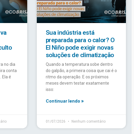
iva
Sua indústria está
preparada para o calor? O
culto
El Niño pode exigir novas
soluções de climatização
a no dia
Quando a temperatura sobe dentro
ira conta
do galpão, a primeira coisa que cai é o
 Ela é
ritmo da operação. E os próximos
meses devem testar exatamente
isso:
Continuar lendo »
ário
01/07/2026
Nenhum comentário