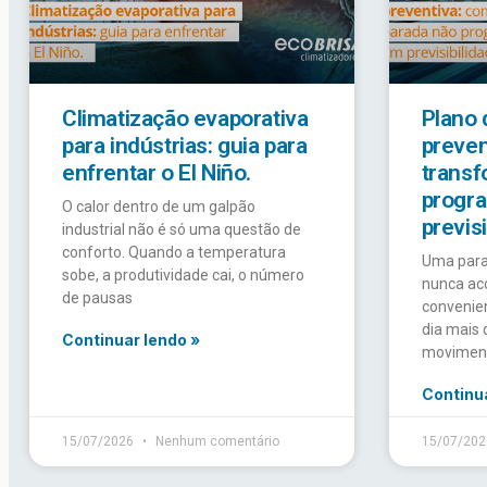
Climatização evaporativa
Plano
para indústrias: guia para
preven
enfrentar o El Niño.
transf
progr
O calor dentro de um galpão
previs
industrial não é só uma questão de
conforto. Quando a temperatura
Uma para
sobe, a produtividade cai, o número
nunca a
de pausas
convenien
dia mais 
Continuar lendo »
moviment
Continua
15/07/2026
Nenhum comentário
15/07/20