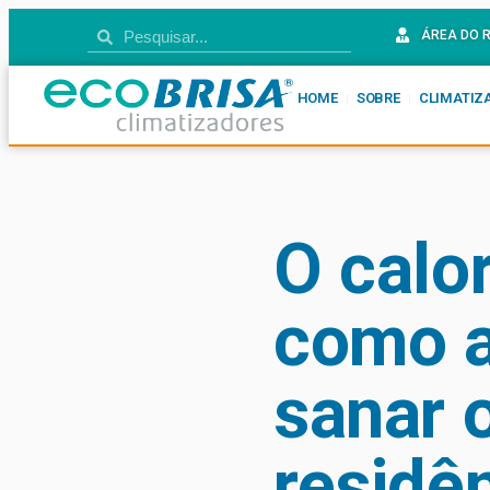
ÁREA DO 
HOME
SOBRE
CLIMATIZ
O calor
como a
sanar 
residê