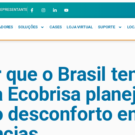
REPRESENTANTE
ADORES
SOLUÇÕES
CASES
LOJA VIRTUAL
SUPORTE
LOC
 que o Brasil te
 Ecobrisa plane
o desconforto e
ncias