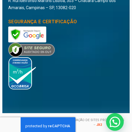
R. Rui Idelfonso Martins Lisboa, 303 – Chácara Campo dos
Amarais, Campinas – SP, 13082-020
SEGURANÇA E CERTIFICAÇÃO
VIVA EQUIPAMENTOS IND. E COMERCIO
CRIAÇÃO DE SITES PROFISSIONAIS
LTDA – TODOS OS DIREITOS
–
JX2
RESERVADOS © 2026