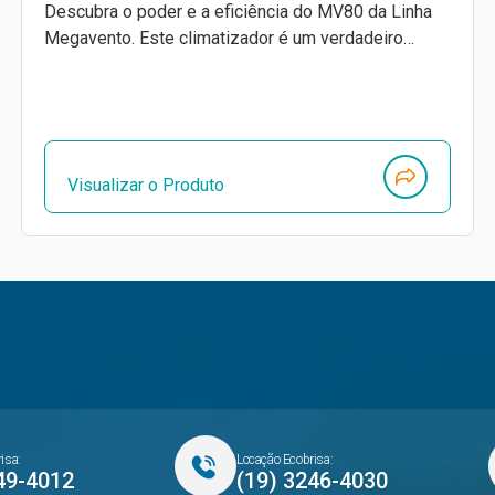
Descubra o poder e a eficiência do MV80 da Linha
Megavento. Este climatizador é um verdadeiro…
Visualizar o Produto
isa:
Locação Ecobrisa:
49-4012
(19) 3246-4030