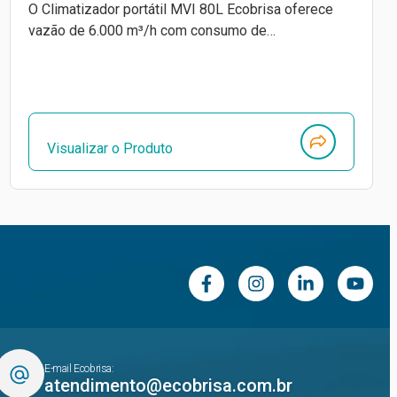
O Climatizador portátil MVI 80L Ecobrisa oferece
vazão de 6.000 m³/h com consumo de…
Visualizar o Produto
E-mail Ecobrisa:
atendimento@ecobrisa.com.br